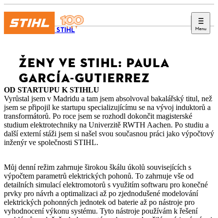
Menu
Časopis STIHL
ŽENY VE STIHL: PAULA
GARCÍA-GUTIERREZ
OD STARTUPU K STIHLU
Vyrůstal jsem v Madridu a tam jsem absolvoval bakalářský titul, než
jsem se připojil ke startupu specializujícímu se na vývoj induktorů a
transformátorů. Po roce jsem se rozhodl dokončit magisterské
studium elektrotechniky na Univerzitě RWTH Aachen. Po studiu a
další externí stáži jsem si našel svou současnou práci jako výpočtový
inženýr ve společnosti STIHL.
Můj denní režim zahrnuje širokou škálu úkolů souvisejících s
výpočtem parametrů elektrických pohonů. To zahrnuje vše od
detailních simulací elektromotorů s využitím softwaru pro konečné
prvky pro návrh a optimalizaci až po zjednodušené modelování
elektrických pohonných jednotek od baterie až po nástroje pro
vyhodnocení výkonu systému. Tyto nástroje používám k řešení