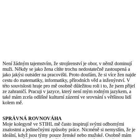
Není žádným tajemstvím, že strojírenství je obor, v němž dominují
muži. Někdy se jako žena cítíte trochu nedostatečně zastoupená a
jako jakýsi outsider na pracovišti. Proto doufám, že si více žen najde
cestu do matematiky, informatiky, přírodních věd a inženýrství. V
této souvislosti hraje pro mě osobně důležitou roli i to, že jsem přijel
ze zahraničí. Pracuji v jazyce, který není mým rodným jazykem, a
také mám zcela odlišné kulturní zázemí ve srovnání s většinou lidí
kolem mě.
SPRÁVNÁ ROVNOVÁHA
Moje kolegyně ve STIHL mě často inspirují svými odbornými
znalostmi a jedinečnými způsoby práce. Nicméně si nemyslím, že je
ideální, když jsou týmy pouze ženské nebo mužské. Osobně mám