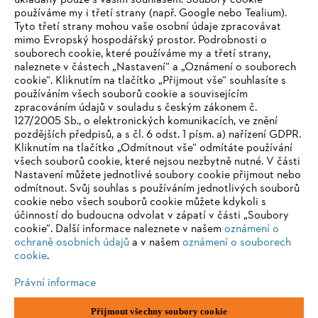
ukládány pouze s vaším souhlasem. Soubory cookie
používáme my i třetí strany (např. Google nebo Tealium).
Tyto třetí strany mohou vaše osobní údaje zpracovávat
mimo Evropský hospodářský prostor. Podrobnosti o
Informace pro dodavatele
souborech cookie, které používáme my a třetí strany,
Produkty
naleznete v částech „Nastavení“ a „Oznámení o souborech
Kontakt
cookie“. Kliknutím na tlačítko „Přijmout vše“ souhlasíte s
Kariéra
Systém pro oznamovatele
používáním všech souborů cookie a souvisejícím
zpracováním údajů v souladu s českým zákonem č.
127/2005 Sb., o elektronických komunikacích, ve znění
pozdějších předpisů, a s čl. 6 odst. 1 písm. a) nařízení GDPR.
Kliknutím na tlačítko „Odmítnout vše“ odmítáte používání
všech souborů cookie, které nejsou nezbytně nutné. V části
Nastavení můžete jednotlivé soubory cookie přijmout nebo
odmítnout. Svůj souhlas s používáním jednotlivých souborů
cookie nebo všech souborů cookie můžete kdykoli s
účinností do budoucna odvolat v zápatí v části „Soubory
cookie“. Další informace naleznete v našem
oznámení o
ochraně osobních údajů
a v našem
oznámení o souborech
cookie
.
Právní informace
Otisk
Zásady ochrany osobních údajů
Přijmout všechny soubory cookie