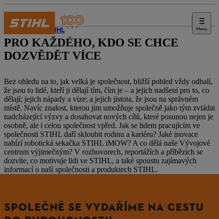
Menu
Svět STIHL
PRO KAŽDÉHO, KDO SE CHCE
DOZVĚDĚT VÍCE
Bez ohledu na to, jak velká je společnost, bližší pohled vždy odhalí,
že jsou to lidé, kteří ji dělají tím, čím je – a jejich nadšení pro to, co
dělají; jejich nápady a vize; a jejich jistota, že jsou na správném
místě. Navíc znalost, kterou jim umožňuje společně jako tým zvládat
nadcházející výzvy a dosahovat nových cílů, které posunou nejen je
osobně, ale i celou společnost vpřed. Jak se lidem pracujícím ve
společnosti STIHL daří skloubit rodinu a kariéru? Jaké inovace
nabízí robotická sekačka STIHL iMOW? A co dělá naše Vývojové
centrum výjimečným? V rozhovorech, reportážích a příbězích se
dozvíte, co motivuje lidi ve STIHL, a také spoustu zajímavých
informací o naší společnosti a produktech STIHL.
SPOLEČNĚ SE VYDAŘÍME NA CESTU