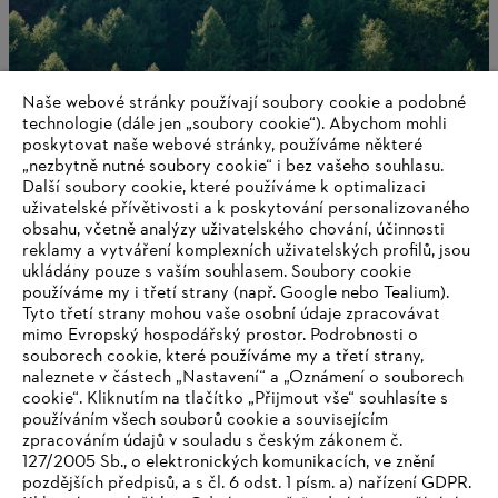
Naše webové stránky používají soubory cookie a podobné
technologie (dále jen „soubory cookie“). Abychom mohli
poskytovat naše webové stránky, používáme některé
„nezbytně nutné soubory cookie“ i bez vašeho souhlasu.
Udržitelnost
Další soubory cookie, které používáme k optimalizaci
uživatelské přívětivosti a k poskytování personalizovaného
obsahu, včetně analýzy uživatelského chování, účinnosti
reklamy a vytváření komplexních uživatelských profilů, jsou
ukládány pouze s vaším souhlasem. Soubory cookie
Informace pro dodavatele
používáme my i třetí strany (např. Google nebo Tealium).
Produkty
Tyto třetí strany mohou vaše osobní údaje zpracovávat
Kontakt
mimo Evropský hospodářský prostor. Podrobnosti o
Kariéra
souborech cookie, které používáme my a třetí strany,
Systém pro oznamovatele
naleznete v částech „Nastavení“ a „Oznámení o souborech
cookie“. Kliknutím na tlačítko „Přijmout vše“ souhlasíte s
používáním všech souborů cookie a souvisejícím
zpracováním údajů v souladu s českým zákonem č.
127/2005 Sb., o elektronických komunikacích, ve znění
pozdějších předpisů, a s čl. 6 odst. 1 písm. a) nařízení GDPR.