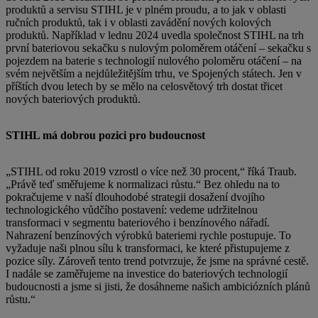
produktů a servisu STIHL je v plném proudu, a to jak v oblasti
ručních produktů, tak i v oblasti zavádění nových kolových
produktů. Například v lednu 2024 uvedla společnost STIHL na trh
první bateriovou sekačku s nulovým poloměrem otáčení – sekačku s
pojezdem na baterie s technologií nulového poloměru otáčení – na
svém největším a nejdůležitějším trhu, ve Spojených státech. Jen v
příštích dvou letech by se mělo na celosvětový trh dostat třicet
nových bateriových produktů.
STIHL má dobrou pozici pro budoucnost
„STIHL od roku 2019 vzrostl o více než 30 procent,“ říká Traub.
„Právě teď směřujeme k normalizaci růstu.“ Bez ohledu na to
pokračujeme v naší dlouhodobé strategii dosažení dvojího
technologického vůdčího postavení: vedeme udržitelnou
transformaci v segmentu bateriového i benzínového nářadí.
Nahrazení benzínových výrobků bateriemi rychle postupuje. To
vyžaduje naši plnou sílu k transformaci, ke které přistupujeme z
pozice síly. Zároveň tento trend potvrzuje, že jsme na správné cestě.
I nadále se zaměřujeme na investice do bateriových technologií
budoucnosti a jsme si jisti, že dosáhneme našich ambiciózních plánů
růstu.“