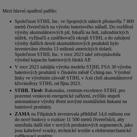
Mezi hlavní opatření patřilo:
Společnost STIHL Inc. ve Spojených státech přestavěla 7 800
metrů čtverečních na výrobu bateriového nářadí. Do rozšíření
výroby akumulátorových pil, fukařů na listí, zahradnických
nůžek, vyžínačů a zastřihovačů okrajů STIHL a do zahájení
výroby dalších deseti akumulátorových produktů bylo
investováno zhruba 13 milionů amerických dolarů.
Společnost STIHL Inc. v roce 2023 také zdvojnásobila
výrobní kapacitu bateriových bloků AP.
V roce 2023 zahájila výroba modelu STIHL FSA 30 výrobu
bateriových produktů v čínském městě Čching-tao. Výrobní
linky ve výrobním závodě STIHL v Asii chrlí akumulátorové
křovinořezy STIHL od října 2023.
STIHL Tirol
v Rakousku, centrum excelence STIHL pro
pozemní venkovní energetické zařízení, zvýšilo stupeň
automatizace výroby třemi novými montážními linkami na
bateriové produkty.
ZAMA
na Filipínách investovala přibližně 14,6 milionu eur
do nové budovy o rozloze 11 500 metrů čtverečních, aby
umožnila další růst v nových produktových segmentech, jako
jsou kabelové svazky, technické textilie a elektromechanické
vstřikovací systémy.