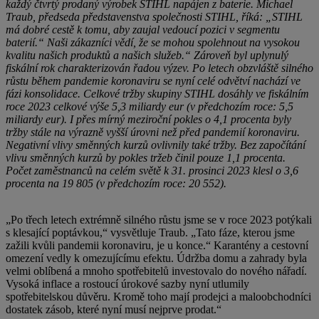
každý čtvrtý prodaný výrobek STIHL napájen z baterie. Michael
Traub, předseda představenstva společnosti STIHL, říká: „STIHL
má dobré cestě k tomu, aby zaujal vedoucí pozici v segmentu
baterií.“ Naši zákazníci vědí, že se mohou spolehnout na vysokou
kvalitu našich produktů a našich služeb.“ Zároveň byl uplynulý
fiskální rok charakterizován řadou výzev. Po letech obzvláště silného
růstu během pandemie koronaviru se nyní celé odvětví nachází ve
fázi konsolidace. Celkové tržby skupiny STIHL dosáhly ve fiskálním
roce 2023 celkové výše 5,3 miliardy eur (v předchozím roce: 5,5
miliardy eur). I přes mírný meziroční pokles o 4,1 procenta byly
tržby stále na výrazně vyšší úrovni než před pandemií koronaviru.
Negativní vlivy směnných kurzů ovlivnily také tržby. Bez započítání
vlivu směnných kurzů by pokles tržeb činil pouze 1,1 procenta.
Počet zaměstnanců na celém světě k 31. prosinci 2023 klesl o 3,6
procenta na 19 805 (v předchozím roce: 20 552).
„Po třech letech extrémně silného růstu jsme se v roce 2023 potýkali
s klesající poptávkou,“ vysvětluje Traub. „Tato fáze, kterou jsme
zažili kvůli pandemii koronaviru, je u konce.“ Karantény a cestovní
omezení vedly k omezujícímu efektu. Údržba domu a zahrady byla
velmi oblíbená a mnoho spotřebitelů investovalo do nového nářadí.
Vysoká inflace a rostoucí úrokové sazby nyní utlumily
spotřebitelskou důvěru. Kromě toho mají prodejci a maloobchodníci
dostatek zásob, které nyní musí nejprve prodat.“