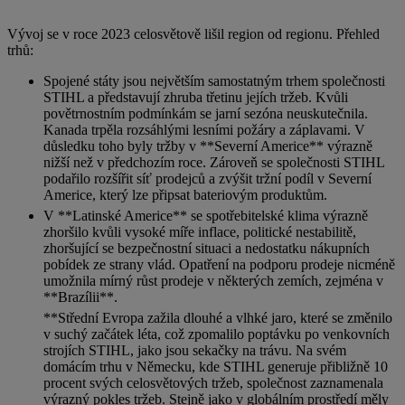
Vývoj se v roce 2023 celosvětově lišil region od regionu. Přehled
trhů:
Spojené státy jsou největším samostatným trhem společnosti
STIHL a představují zhruba třetinu jejích tržeb. Kvůli
povětrnostním podmínkám se jarní sezóna neuskutečnila.
Kanada trpěla rozsáhlými lesními požáry a záplavami. V
důsledku toho byly tržby v **Severní Americe** výrazně
nižší než v předchozím roce. Zároveň se společnosti STIHL
podařilo rozšířit síť prodejců a zvýšit tržní podíl v Severní
Americe, který lze připsat bateriovým produktům.
V **Latinské Americe** se spotřebitelské klima výrazně
zhoršilo kvůli vysoké míře inflace, politické nestabilitě,
zhoršující se bezpečnostní situaci a nedostatku nákupních
pobídek ze strany vlád. Opatření na podporu prodeje nicméně
umožnila mírný růst prodeje v některých zemích, zejména v
**Brazílii**.
**Střední Evropa zažila dlouhé a vlhké jaro, které se změnilo
v suchý začátek léta, což zpomalilo poptávku po venkovních
strojích STIHL, jako jsou sekačky na trávu. Na svém
domácím trhu v Německu, kde STIHL generuje přibližně 10
procent svých celosvětových tržeb, společnost zaznamenala
výrazný pokles tržeb. Stejně jako v globálním prostředí měly