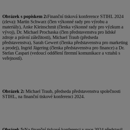
Obrázek s popiskem 2:
Finanční tisková konference STIHL 2024
(zleva): Martin Schwarz (člen výkonné rady pro výrobu a
materiály), Anke Kleinschmit (členka výkonné rady pro výzkum a
vývoj), Dr. Michael Prochaska (člen představenstva pro lidské
zdroje a právní záležitosti), Michael Traub (předseda
představenstva), Sarah Gewert (členka představenstva pro marketing
a prodej), Ingrid Jägering (členka představenstva pro finance) a Dr.
Stefan Caspari (vedoucí oddělení firemní komunikace a vztahů s
veřejností).
Obrázek 2:
Michael Traub, předseda představenstva společnosti
STIHL, na finanční tiskové konferenci 2024.
Obrázek 5:
Na finanční tiskové konferenci v roce 2024 představil