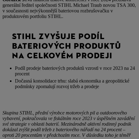
generální ředitel společnosti STIHL Michael Traub novou TSA 300,
v současnosti nejvýkonnější bateriovou rozbrušovačku v
produktovém portfoliu STIHL.
STIHL ZVYŠUJE PODÍL
BATERIOVÝCH PRODUKTŮ
NA CELKOVÉM PRODEJI
Podíl prodeje bateriových produktů vzrostl v roce 2023 na 24
procent
Dočasná konsolidace trhu: slabá ekonomika a geopolitické
podmínky zpomalují rozvoj tržeb a prodeje
Skupina STIHL, přední výrobce motorových pil a outdoorového
vybavení, pokračovala ve fiskálním roce 2023 v úspěšném zavádění
své strategie v oblasti baterií. Mezinárodně aktivní rodinný podnik
dokázal zvýšit podíl tržeb z bateriového nářadí na 24 procent – ​​
oproti 20 procentům v předchozím roce. V důsledku toho je téměř