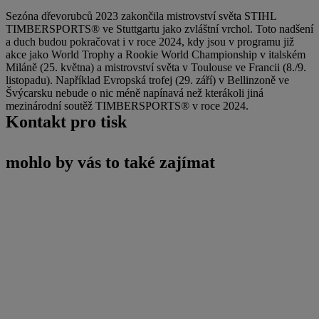
Sezóna dřevorubců 2023 zakončila mistrovství světa STIHL
TIMBERSPORTS® ve Stuttgartu jako zvláštní vrchol. Toto nadšení
a duch budou pokračovat i v roce 2024, kdy jsou v programu již
akce jako World Trophy a Rookie World Championship v italském
Miláně (25. května) a mistrovství světa v Toulouse ve Francii (8./9.
listopadu). Například Evropská trofej (29. září) v Bellinzoně ve
Švýcarsku nebude o nic méně napínavá než kterákoli jiná
mezinárodní soutěž TIMBERSPORTS® v roce 2024.
Kontakt pro tisk
mohlo by vás to také zajímat