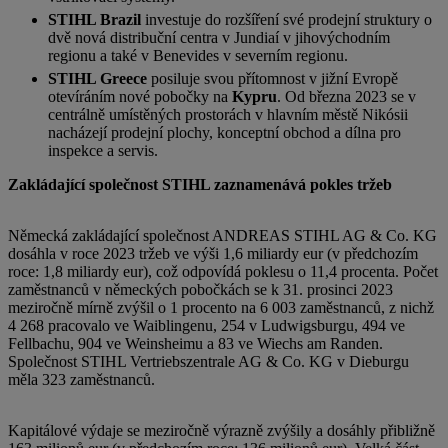
STIHL Brazil
investuje do rozšíření své prodejní struktury o
dvě nová distribuční centra v Jundiaí v jihovýchodním
regionu a také v Benevides v severním regionu.
STIHL Greece
posiluje svou přítomnost v jižní Evropě
otevíráním nové pobočky na
Kypru
. Od března 2023 se v
centrálně umístěných prostorách v hlavním městě Nikósii
nacházejí prodejní plochy, konceptní obchod a dílna pro
inspekce a servis.
Zakládající společnost STIHL zaznamenává pokles tržeb
Německá zakládající společnost ANDREAS STIHL AG & Co. KG
dosáhla v roce 2023 tržeb ve výši 1,6 miliardy eur (v předchozím
roce: 1,8 miliardy eur), což odpovídá poklesu o 11,4 procenta. Počet
zaměstnanců v německých pobočkách se k 31. prosinci 2023
meziročně mírně zvýšil o 1 procento na 6 003 zaměstnanců, z nichž
4 268 pracovalo ve Waiblingenu, 254 v Ludwigsburgu, 494 ve
Fellbachu, 904 ve Weinsheimu a 83 ve Wiechs am Randen.
Společnost STIHL Vertriebszentrale AG & Co. KG v Dieburgu
měla 323 zaměstnanců.
Kapitálové výdaje se meziročně výrazně zvýšily a dosáhly přibližně