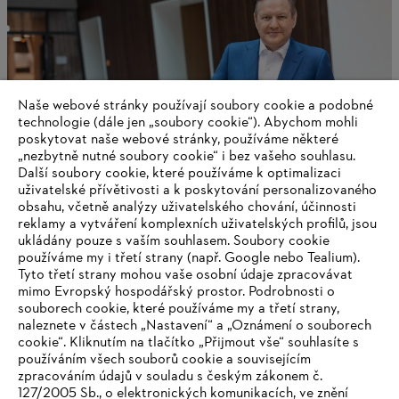
Naše webové stránky používají soubory cookie a podobné
technologie (dále jen „soubory cookie“). Abychom mohli
poskytovat naše webové stránky, používáme některé
„nezbytně nutné soubory cookie“ i bez vašeho souhlasu.
Další soubory cookie, které používáme k optimalizaci
uživatelské přívětivosti a k poskytování personalizovaného
obsahu, včetně analýzy uživatelského chování, účinnosti
Výroční zpráva společnosti STIHL za rok 2023
reklamy a vytváření komplexních uživatelských profilů, jsou
ukládány pouze s vaším souhlasem. Soubory cookie
používáme my i třetí strany (např. Google nebo Tealium).
Tyto třetí strany mohou vaše osobní údaje zpracovávat
mimo Evropský hospodářský prostor. Podrobnosti o
Informace pro dodavatele
souborech cookie, které používáme my a třetí strany,
Produkty
naleznete v částech „Nastavení“ a „Oznámení o souborech
Kontakt
cookie“. Kliknutím na tlačítko „Přijmout vše“ souhlasíte s
Kariéra
používáním všech souborů cookie a souvisejícím
Systém pro oznamovatele
zpracováním údajů v souladu s českým zákonem č.
127/2005 Sb., o elektronických komunikacích, ve znění