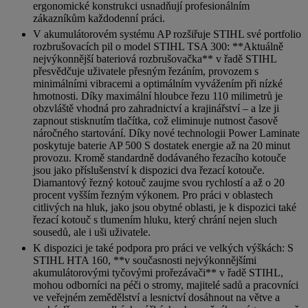
ergonomické konstrukci usnadňují profesionálním
zákazníkům každodenní práci.
V akumulátorovém systému AP rozšiřuje STIHL své portfolio
rozbrušovacích pil o model STIHL TSA 300: **Aktuálně
nejvýkonnější bateriová rozbrušovačka** v řadě STIHL
přesvědčuje uživatele přesným řezáním, provozem s
minimálními vibracemi a optimálním vyvážením při nízké
hmotnosti. Díky maximální hloubce řezu 110 milimetrů je
obzvláště vhodná pro zahradnictví a krajinářství – a lze ji
zapnout stisknutím tlačítka, což eliminuje nutnost časově
náročného startování. Díky nové technologii Power Laminate
poskytuje baterie AP 500 S dostatek energie až na 20 minut
provozu. Kromě standardně dodávaného řezacího kotouče
jsou jako příslušenství k dispozici dva řezací kotouče.
Diamantový řezný kotouč zaujme svou rychlostí a až o 20
procent vyšším řezným výkonem. Pro práci v oblastech
citlivých na hluk, jako jsou obytné oblasti, je k dispozici také
řezací kotouč s tlumením hluku, který chrání nejen sluch
sousedů, ale i uši uživatele.
K dispozici je také podpora pro práci ve velkých výškách: S
STIHL HTA 160, **v současnosti nejvýkonnějšími
akumulátorovými tyčovými prořezávači** v řadě STIHL,
mohou odborníci na péči o stromy, majitelé sadů a pracovníci
ve veřejném zemědělství a lesnictví dosáhnout na větve a