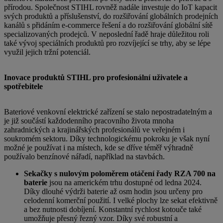
přírodou. Společnost STIHL rovněž nadále investuje do IoT kapacit
svých produktů a příslušenství, do rozšiřování globálních prodejních
kanálů s přidáním e-commerce řešení a do rozšiřování globální sítě
specializovaných prodejců. V neposlední řadě hraje důležitou roli
také vývoj speciálních produktů pro rozvíjející se trhy, aby se lépe
využil jejich tržní potenciál.
Inovace produktů STIHL pro profesionální uživatele a
spotřebitele
Bateriové venkovní elektrické zařízení se stalo nepostradatelným a
je již součástí každodenního pracovního života mnoha
zahradnických a krajinářských profesionálů ve veřejném i
soukromém sektoru. Díky technologickému pokroku je však nyní
možné je používat i na místech, kde se dříve téměř výhradně
používalo benzínové nářadí, například na stavbách.
Sekačky s nulovým poloměrem otáčení řady RZA 700 na
baterie
jsou na americkém trhu dostupné od ledna 2024.
Díky dlouhé výdrži baterie až osm hodin jsou určeny pro
celodenní komerční použití. I velké plochy lze sekat efektivně
a bez nutnosti dobíjení. Konstantní rychlost kotouče také
umožňuje přesný řezný vzor. Díky své robustní a