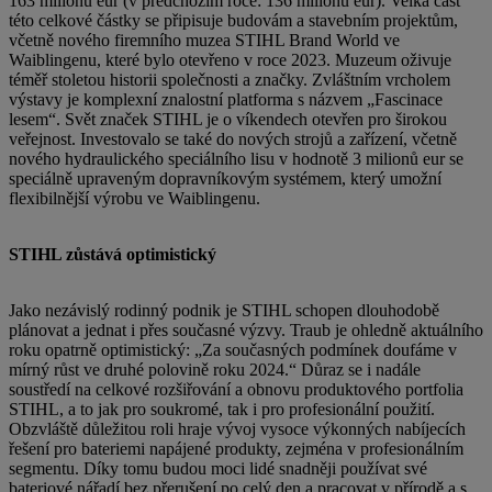
163 milionů eur (v předchozím roce: 136 milionů eur). Velká část
této celkové částky se připisuje budovám a stavebním projektům,
včetně nového firemního muzea STIHL Brand World ve
Waiblingenu, které bylo otevřeno v roce 2023. Muzeum oživuje
téměř stoletou historii společnosti a značky. Zvláštním vrcholem
výstavy je komplexní znalostní platforma s názvem „Fascinace
lesem“. Svět značek STIHL je o víkendech otevřen pro širokou
veřejnost. Investovalo se také do nových strojů a zařízení, včetně
nového hydraulického speciálního lisu v hodnotě 3 milionů eur se
speciálně upraveným dopravníkovým systémem, který umožní
flexibilnější výrobu ve Waiblingenu.
STIHL zůstává optimistický
Jako nezávislý rodinný podnik je STIHL schopen dlouhodobě
plánovat a jednat i přes současné výzvy. Traub je ohledně aktuálního
roku opatrně optimistický: „Za současných podmínek doufáme v
mírný růst ve druhé polovině roku 2024.“ Důraz se i nadále
soustředí na celkové rozšiřování a obnovu produktového portfolia
STIHL, a to jak pro soukromé, tak i pro profesionální použití.
Obzvláště důležitou roli hraje vývoj vysoce výkonných nabíjecích
řešení pro bateriemi napájené produkty, zejména v profesionálním
segmentu. Díky tomu budou moci lidé snadněji používat své
bateriové nářadí bez přerušení po celý den a pracovat v přírodě a s