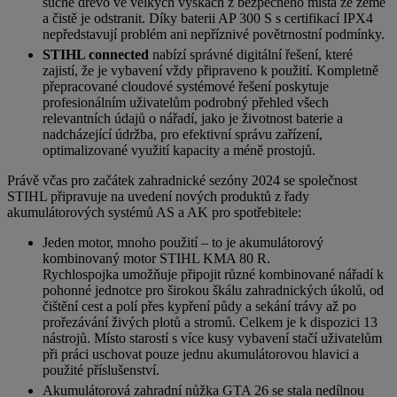
suché dřevo ve velkých výškách z bezpečného místa ze země
a čistě je odstranit. Díky baterii AP 300 S s certifikací IPX4
nepředstavují problém ani nepříznivé povětrnostní podmínky.
STIHL connected
nabízí správné digitální řešení, které
zajistí, že je vybavení vždy připraveno k použití. Kompletně
přepracované cloudové systémové řešení poskytuje
profesionálním uživatelům podrobný přehled všech
relevantních údajů o nářadí, jako je životnost baterie a
nadcházející údržba, pro efektivní správu zařízení,
optimalizované využití kapacity a méně prostojů.
Právě včas pro začátek zahradnické sezóny 2024 se společnost
STIHL připravuje na uvedení nových produktů z řady
akumulátorových systémů AS a AK pro spotřebitele:
Jeden motor, mnoho použití – to je akumulátorový
kombinovaný motor STIHL KMA 80 R.
Rychlospojka umožňuje připojit různé kombinované nářadí k
pohonné jednotce pro širokou škálu zahradnických úkolů, od
čištění cest a polí přes kypření půdy a sekání trávy až po
prořezávání živých plotů a stromů. Celkem je k dispozici 13
nástrojů. Místo starostí s více kusy vybavení stačí uživatelům
při práci uschovat pouze jednu akumulátorovou hlavici a
použité příslušenství.
Akumulátorová zahradní nůžka GTA 26 se stala nedílnou