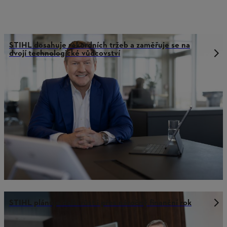
STIHL dosahuje rekordních tržeb a zaměřuje se na
dvojí technologické vůdcovství
STIHL plánuje další růst i přes náročný finanční rok