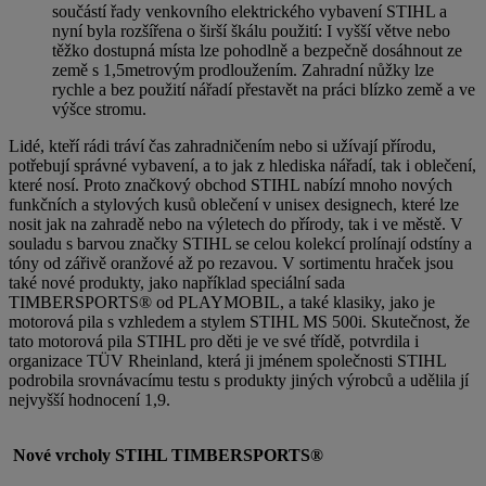
součástí řady venkovního elektrického vybavení STIHL a
nyní byla rozšířena o širší škálu použití: I vyšší větve nebo
těžko dostupná místa lze pohodlně a bezpečně dosáhnout ze
země s 1,5metrovým prodloužením. Zahradní nůžky lze
rychle a bez použití nářadí přestavět na práci blízko země a ve
výšce stromu.
Lidé, kteří rádi tráví čas zahradničením nebo si užívají přírodu,
potřebují správné vybavení, a to jak z hlediska nářadí, tak i oblečení,
které nosí. Proto značkový obchod STIHL nabízí mnoho nových
funkčních a stylových kusů oblečení v unisex designech, které lze
nosit jak na zahradě nebo na výletech do přírody, tak i ve městě. V
souladu s barvou značky STIHL se celou kolekcí prolínají odstíny a
tóny od zářivě oranžové až po rezavou. V sortimentu hraček jsou
také nové produkty, jako například speciální sada
TIMBERSPORTS® od PLAYMOBIL, a také klasiky, jako je
motorová pila s vzhledem a stylem STIHL MS 500i. Skutečnost, že
tato motorová pila STIHL pro děti je ve své třídě, potvrdila i
organizace TÜV Rheinland, která ji jménem společnosti STIHL
podrobila srovnávacímu testu s produkty jiných výrobců a udělila jí
nejvyšší hodnocení 1,9.
Nové vrcholy STIHL TIMBERSPORTS®