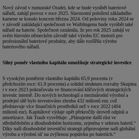
Nový závod v rumunské Oradei, kde se bude vyrábět bateriové
nářadí, zahájí provoz v roce 2025. Slavnostní položení základního
kamene se konalo koncem března 2024. Od poloviny roku 2024 se
v závodě zakládající společnosti ve Waiblingenu bude vyrábět také
nářadí na baterie. Společnost oznámila, že pro rok 2025 zahájí ve
svém hlavním německém závodě také výrobu EC motorů pro
profesionální bateriové produkty, aby dále rozšířila výrobu
bateriového nářadí.
Silný poměr vlastního kapitálu umožňuje strategické investice
S vysokým poměrem vlastního kapitálu 65,9 procenta (v
předchozím roce: 61,9 procenta) a solidní strukturu rozvahy Skupina
i v roce 2023 pokračovala ve financování klíčových strategických
investic interně. Do nových technologií a mezinárodní výrobní a
prodejní sítě bylo investováno zhruba 432 milionů eur, což
představuje více finančních prostředků než v roce 2022 (404
milionů eur). Kapitálové výdaje opět překročily úroveň odpisů a
amortizace. Jak Traub vysvětluje: „Plánujeme další růst ve
střednědobém a dlouhodobém horizontu, zejména v sektoru baterií.“
Díky naší dlouhodobé investiční strategii připravujeme naši globální
výrobu a výrobní síť na zvýšenou poptávku po bateriích.“