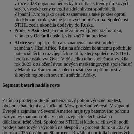
v roce 2023 dopad na německý trh inflace, trendy úrokových
sazeb, vysoké ceny energií a zdrženlivost spotřebitelů.
Západní Evropa jako celek zaznamenala také pokles oproti
předchozímu roku, stejně jako východní Evropa. Společnost
STIHL zcela ukončila dodávky do Ruska.
Prodej v
Asii
klesl jen mírně za úrovní předchozího roku,
zatímco v
Oceánii
došlo k výraznějšímu poklesu.
Africe
se naopak dařilo a zaznamenala nárůst prodeje,
zejména v Jižní Africe. Růst na africkém kontinentu podtrhuje
potenciál těchto rozvíjejících se trhů, který společnost STIHL
hodlá neustále využívat. V důsledku toho společnost využila
rok 2023 k založení dvou nových marketingových společností
v Maroku a Kamerunu s cílem rozšířit svou přítomnost v
slibných regionech severní a střední Afriky.
Segment baterií nadále roste
Zatímco prodej produktů na benzínový pohon výrazně poklesl,
obchod s bateriemi a sekačkami iMow povzbudivě rostl. V západní
Evropě a zejména v Severní Americe hraje typ bateriového pohonu
již nyní významnou roli a v nadcházejících letech získá na
důležitosti ještě větší. Společnost STIHL si klade za cíl zvýšit podíl
prodeje bateriových výrobků na alespoň 35 procent do roku 2027 a
do roku 2035 dosáhnout 80 procent. Rozšíření portfolia bateriových