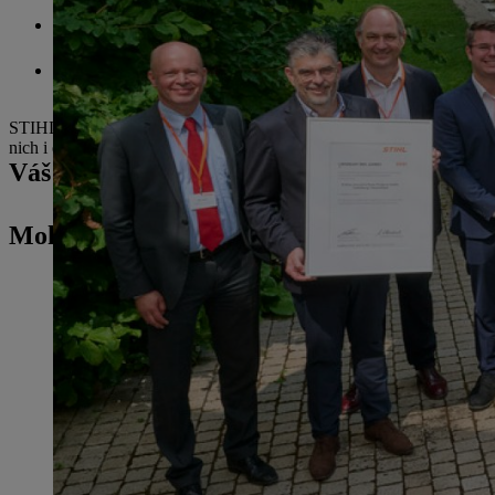
SIMON Sinterlutions GmbH & Co. KG (Aichhalden, Něme
Výrobci komponentů pro strojírenství a zařízení, spotřební zbož
Viking Rubber Co. A/S (Faaborg, Dánsko)
Výrobce pracovních oděvů
STIHL oceňuje nejlepší dodavatele za jejich vynikající výsledky pře
nich i opakovaně.
Váš kontakt pro tisk
Mohlo by vás také zajímat