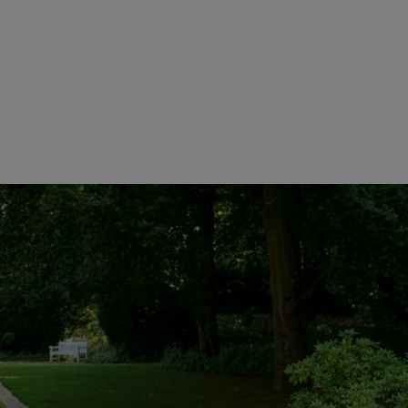
společnosti STIHL odráží v neposlední řadě v opakovaném uznání jedno
L-edv GmbH & Co. KG) a dvě byly oceněny potřetí (Karcoma-Armaturen
dána tato ocenění během slavnostního předání v německém sídle spol
Německo)
acích systémů