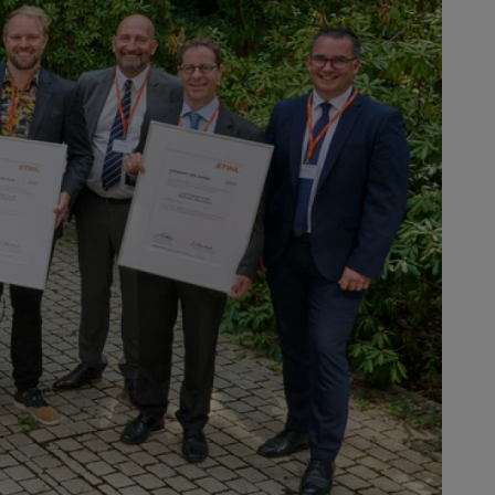
lkem 113 dodavatelů, někteří z