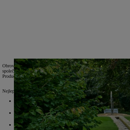
Obrovský význam dobrých a dlouhodobých vztahů s dodavateli se ve 
společností, které ocenění získaly, byla jedna oceněna podruhé (
Products GmbH). Poprvé za dva roky byla oceněným společnostem pře
Nejlepšími dodavateli v roce 2021 byli:
Karcoma-Armaturen GmbH (Sindelfingen, Německo)
Výrobci palivových armatur, filtrů a ventilů
L-edv GmbH & Co. KG (Waiblingen, Německo)
IT služby
Prüfrex Innovative Power Products GmbH (Cadolzburg, 
Výrobci elektronických řídicích jednotek a digitálních zapalov