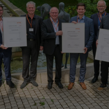
cko)
í, sanitární průmysl a automobilový sektor
dstavení každý rok od roku 1990. Doposud toto vyznamenání získalo ce