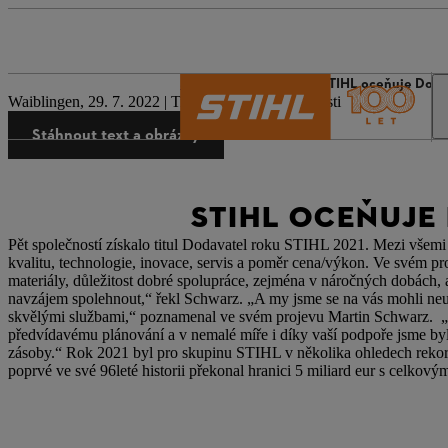
Svět STIHL
Tisk
STIHL oceňuje Doda
Waiblingen, 29. 7. 2022 | Tisková zpráva společnosti
Stáhnout text a obrázky
STIHL OCEŇUJE
Pět společností získalo titul Dodavatel roku STIHL 2021. Mezi všemi
kvalitu, technologie, inovace, servis a poměr cena/výkon. Ve svém p
materiály, důležitost dobré spolupráce, zejména v náročných dobách, 
navzájem spolehnout,“ řekl Schwarz. „A my jsme se na vás mohli neus
skvělými službami,“ poznamenal ve svém projevu Martin Schwarz. „
předvídavému plánování a v nemalé míře i díky vaší podpoře jsme by
zásoby.“ Rok 2021 byl pro skupinu STIHL v několika ohledech rekord
poprvé ve své 96leté historii překonal hranici 5 miliard eur s celkovým