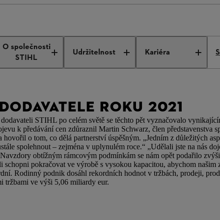
vatele roku 2021
O společnosti
Udržitelnost
Kariéra
S
STIHL
 DODAVATELE ROKU 2021
 dodavateli STIHL po celém světě se těchto pět vyznačovalo vynikající
rojevu k předávání cen zdůraznil Martin Schwarz, člen představenstva 
a hovořil o tom, co dělá partnerství úspěšným. „Jedním z důležitých as
tále spolehnout – zejména v uplynulém roce.“ „Udělali jste na nás doj
Navzdory obtížným rámcovým podmínkám se nám opět podařilo zvýšit 
li schopni pokračovat ve výrobě s vysokou kapacitou, abychom našim 
ní. Rodinný podnik dosáhl rekordních hodnot v tržbách, prodeji, prod
i tržbami ve výši 5,06 miliardy eur.