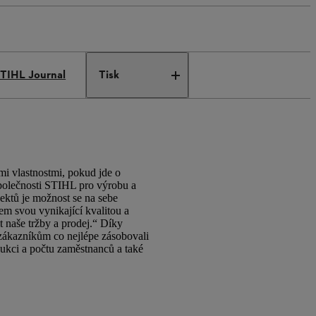
TIHL Journal
Tisk
mi vlastnostmi, pokud jde o
společnosti STIHL pro výrobu a
pektů je možnost se na sebe
em svou vynikající kvalitou a
naše tržby a prodej.“ Díky
zákazníkům co nejlépe zásobovali
ukci a počtu zaměstnanců a také