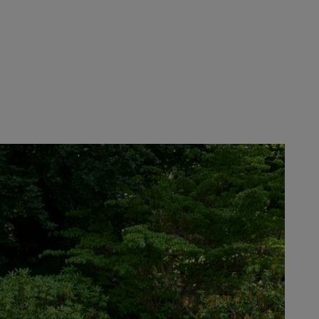
tlivých partnerů: Z pěti
 GmbH, Prüfrex Innovative Power
ečnosti v závodě 2 v Neustadtu.