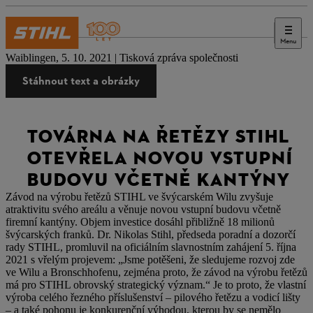
Menu
Tisk
Waiblingen, 5. 10. 2021 | Tisková zpráva společnosti
Stáhnout text a obrázky
TOVÁRNA NA ŘETĚZY STIHL
OTEVŘELA NOVOU VSTUPNÍ
BUDOVU VČETNĚ KANTÝNY
Závod na výrobu řetězů STIHL ve švýcarském Wilu zvyšuje
atraktivitu svého areálu a věnuje novou vstupní budovu včetně
firemní kantýny. Objem investice dosáhl přibližně 18 milionů
švýcarských franků. Dr. Nikolas Stihl, předseda poradní a dozorčí
rady STIHL, promluvil na oficiálním slavnostním zahájení 5. října
2021 s vřelým projevem: „Jsme potěšeni, že sledujeme rozvoj zde
ve Wilu a Bronschhofenu, zejména proto, že závod na výrobu řetězů
má pro STIHL obrovský strategický význam.“ Je to proto, že vlastní
výroba celého řezného příslušenství – pilového řetězu a vodicí lišty
– a také pohonu je konkurenční výhodou, kterou by se nemělo