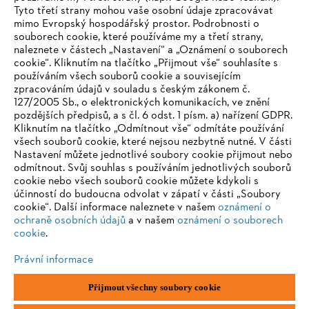
Tyto třetí strany mohou vaše osobní údaje zpracovávat
mimo Evropský hospodářský prostor. Podrobnosti o
Informace pro dodavatele
souborech cookie, které používáme my a třetí strany,
Produkty
naleznete v částech „Nastavení“ a „Oznámení o souborech
Kontakt
cookie“. Kliknutím na tlačítko „Přijmout vše“ souhlasíte s
Kariéra
používáním všech souborů cookie a souvisejícím
Systém pro oznamovatele
zpracováním údajů v souladu s českým zákonem č.
127/2005 Sb., o elektronických komunikacích, ve znění
pozdějších předpisů, a s čl. 6 odst. 1 písm. a) nařízení GDPR.
Kliknutím na tlačítko „Odmítnout vše“ odmítáte používání
všech souborů cookie, které nejsou nezbytně nutné. V části
Nastavení můžete jednotlivé soubory cookie přijmout nebo
odmítnout. Svůj souhlas s používáním jednotlivých souborů
cookie nebo všech souborů cookie můžete kdykoli s
účinností do budoucna odvolat v zápatí v části „Soubory
cookie“. Další informace naleznete v našem
oznámení o
ochraně osobních údajů
a v našem
oznámení o souborech
cookie
.
Právní informace
Otisk
Zásady ochrany osobních údajů
Přijmout všechny soubory cookie
Informace o souborech cookie