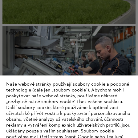
Produkční síť
Naše webové stránky používají soubory cookie a podobné
technologie (dále jen „soubory cookie“). Abychom mohli
poskytovat naše webové stránky, používáme některé
„nezbytně nutné soubory cookie“ i bez vašeho souhlasu.
Další soubory cookie, které používáme k optimalizaci
uživatelské přívětivosti a k poskytování personalizovaného
obsahu, včetně analýzy uživatelského chování, účinnosti
STIHL jako společnost
reklamy a vytváření komplexních uživatelských profilů, jsou
ukládány pouze s vaším souhlasem. Soubory cookie
používáme my i třetí strany (např. Google nebo Tealium).