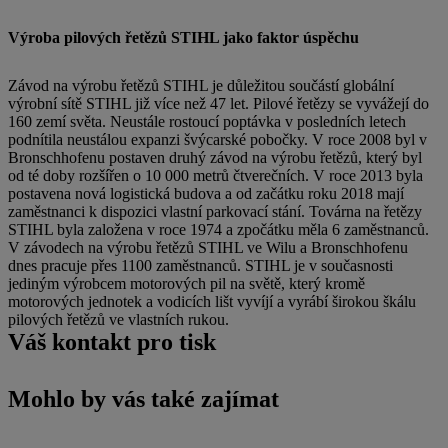
Výroba pilových řetězů STIHL jako faktor úspěchu
Závod na výrobu řetězů STIHL je důležitou součástí globální
výrobní sítě STIHL již více než 47 let. Pilové řetězy se vyvážejí do
160 zemí světa. Neustále rostoucí poptávka v posledních letech
podnítila neustálou expanzi švýcarské pobočky. V roce 2008 byl v
Bronschhofenu postaven druhý závod na výrobu řetězů, který byl
od té doby rozšířen o 10 000 metrů čtverečních. V roce 2013 byla
postavena nová logistická budova a od začátku roku 2018 mají
zaměstnanci k dispozici vlastní parkovací stání. Továrna na řetězy
STIHL byla založena v roce 1974 a zpočátku měla 6 zaměstnanců.
V závodech na výrobu řetězů STIHL ve Wilu a Bronschhofenu
dnes pracuje přes 1100 zaměstnanců. STIHL je v současnosti
jediným výrobcem motorových pil na světě, který kromě
motorových jednotek a vodicích lišt vyvíjí a vyrábí širokou škálu
pilových řetězů ve vlastních rukou.
Váš kontakt pro tisk
Mohlo by vás také zajímat