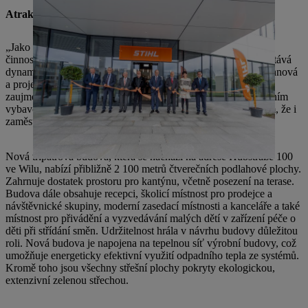
Atraktivní pracovní prostředí pro úspěšnou budoucnost
„Jako nejdůležitější zaměstnavatel v regionu ukazuje stavební
činnost, jako je tato, že STIHL investuje do budoucnosti a zůstává
dynamický,“ uvedla členka Rady guvernérů Susanne Hartmannová
a projekt ocenila. Starosta Hans Mäder dodal: „Nová budova
zaujme moderním, příjemným designem a funkčním a flexibilním
vybavením.“ Návštěvníci se cítí okamžitě vítáni a pevně věřím, že i
zaměstnanci si užijí příjemnou atmosféru.“
Nová třípatrová budova, která se nachází na adrese Hubstraße 100
ve Wilu, nabízí přibližně 2 100 metrů čtverečních podlahové plochy.
Zahrnuje dostatek prostoru pro kantýnu, včetně posezení na terase.
Budova dále obsahuje recepci, školicí místnost pro prodejce a
návštěvnické skupiny, moderní zasedací místnosti a kanceláře a také
místnost pro přivádění a vyzvedávání malých dětí v zařízení péče o
děti při střídání směn. Udržitelnost hrála v návrhu budovy důležitou
roli. Nová budova je napojena na tepelnou síť výrobní budovy, což
umožňuje energeticky efektivní využití odpadního tepla ze systémů.
Kromě toho jsou všechny střešní plochy pokryty ekologickou,
extenzivní zelenou střechou.